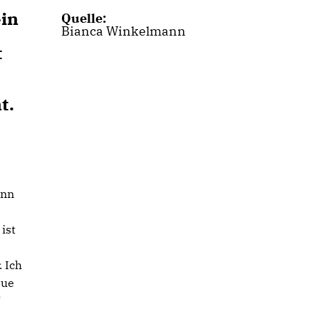
ein
Quelle:
Bianca Winkelmann
,
t
t.
ann
ist
 Ich
eue
“